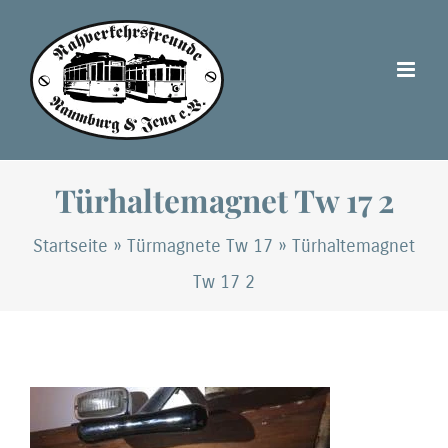
Zum
Inhalt
springen
Türhaltemagnet Tw 17 2
Startseite
»
Türmagnete Tw 17
»
Türhaltemagnet
Tw 17 2