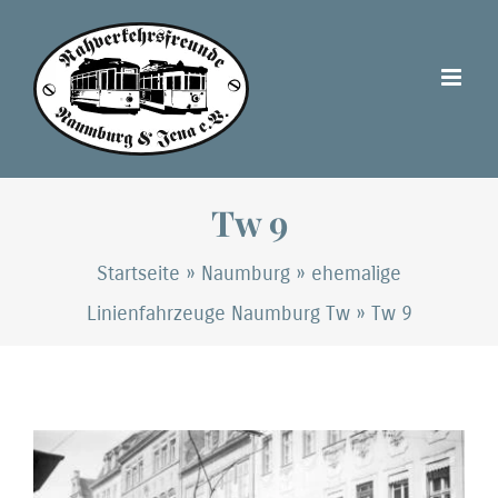
Zum
Inhalt
springen
Tw 9
Startseite
»
Naumburg
»
ehemalige
Linienfahrzeuge Naumburg Tw
»
Tw 9
Zeige
grösseres