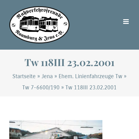
Zum
Inhalt
springen
Tw 118III 23.02.2001
Startseite
»
Jena
»
Ehem. Linienfahrzeuge Tw
»
Tw 7-6600/190
»
Tw 118III 23.02.2001