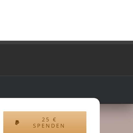
25
€
SPENDEN