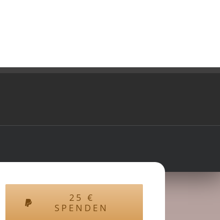
25
€
SPENDEN