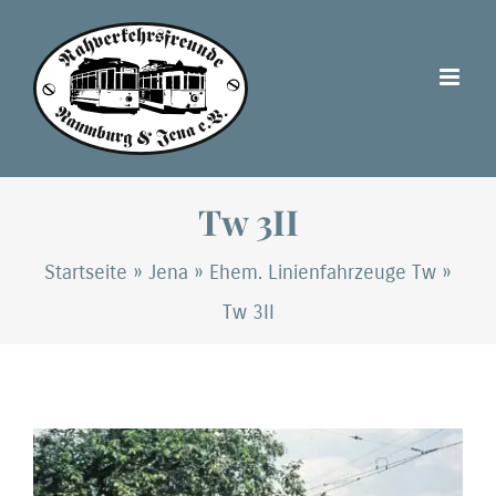
Zum
Inhalt
springen
Tw 3II
Startseite
»
Jena
»
Ehem. Linienfahrzeuge Tw
»
Tw 3II
Zeige
grösseres