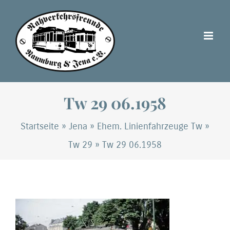
Zum
Inhalt
springen
Tw 29 06.1958
Startseite
»
Jena
»
Ehem. Linienfahrzeuge Tw
»
Tw 29
»
Tw 29 06.1958