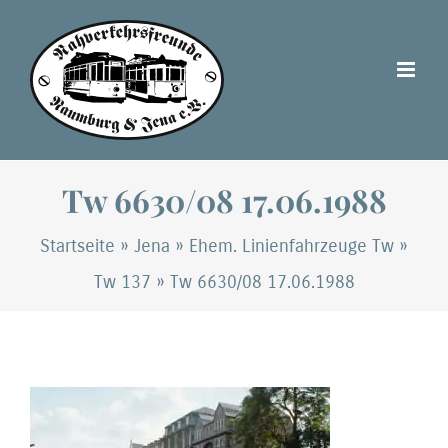
Zum
Inhalt
springen
Tw 6630/08 17.06.1988
Startseite
»
Jena
»
Ehem. Linienfahrzeuge Tw
»
Tw 137
»
Tw 6630/08 17.06.1988