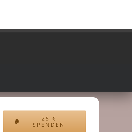
25
€
SPENDEN