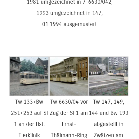
1981 umgezeichnet in 7-6630/042,
1993 umgezeichnet in 147,
01.1994 ausgemustert
Tw 133+Bw
Tw 6630/04 vor
Tw 147, 149,
251+253 auf Sl
Zug der Sl 1 am
144 und Bw 193
1 an der Hst.
Ernst-
abgestellt in
Tierklinik
Thälmann-Ring
Zwätzen am