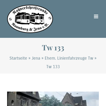
Zum
Inhalt
springen
Tw 133
Startseite
»
Jena
»
Ehem. Linienfahrzeuge Tw
»
Tw 133
Zeige
grösseres