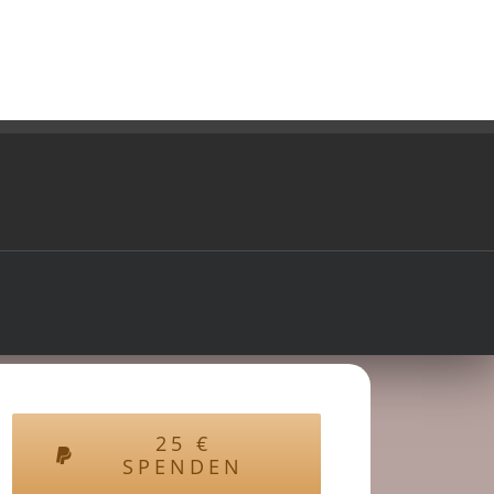
25
€
SPENDEN