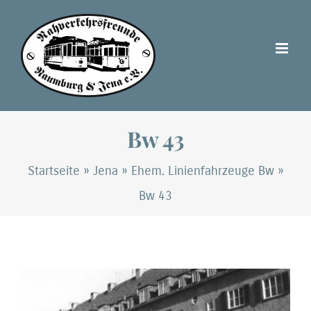
Zum
Inhalt
springen
Bw 43
Startseite
»
Jena
»
Ehem. Linienfahrzeuge Bw
»
Bw 43
Zeige
grösseres