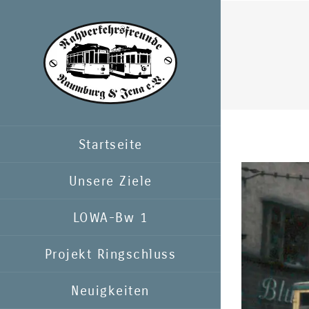
Zum
Inhalt
springen
Startseite
Zeige
Unsere Ziele
grösseres
LOWA-Bw 1
Bild
Projekt Ringschluss
Neuigkeiten