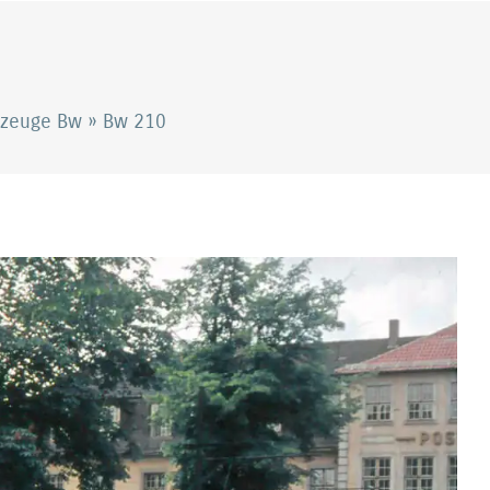
rzeuge Bw
»
Bw 210