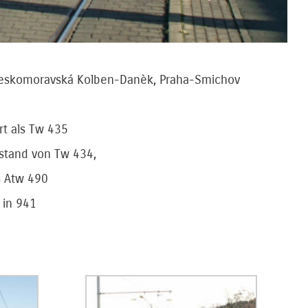
Českomoravská Kolben-Danèk, Praha-Smichov
rt als Tw 435
rstand von Tw 434,
s Atw 490
 in 941