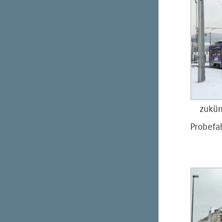
zukün
Probefa