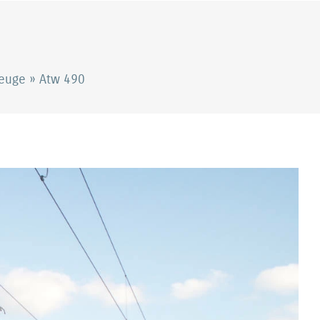
0
zeuge
»
Atw 490