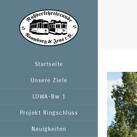
Zum
Inhalt
springen
Startseite
Zeige
Unsere Ziele
grösseres
LOWA-Bw 1
Bild
Projekt Ringschluss
Neuigkeiten