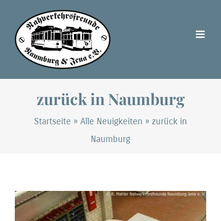
Zum
Inhalt
springen
zurück in Naumburg
Startseite
»
Alle Neuigkeiten
»
zurück in
Naumburg
Zeige
grösseres