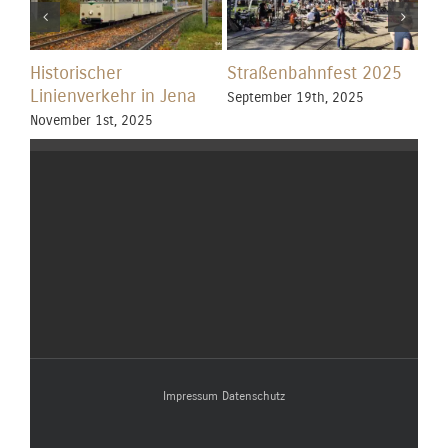
Historischer
Straßenbahnfest 2025
Kir
Linienverkehr in Jena
September 19th, 2025
Jun
November 1st, 2025
Impressum
Datenschutz