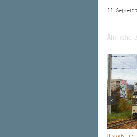
11. Septem
Ähnliche B
Historischer