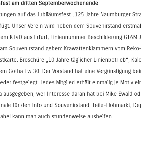
nfest am dritten Septemberwochenende
itungen auf das Jubiläumsfest „125 Jahre Naumburger St
efügt. Unser Verein wird neben dem Souvenirstand erstmal
nem KT4D aus Erfurt, Liniennummer Beschilderung GT6M J
 am Souvenirstand geben: Krawattenklammern vom Reko-Z
tkarte, Broschüre „10 Jahre täglicher Linienbetrieb“, K
em Gotha Tw 30. Der Vorstand hat eine Vergünstigung be
ieder festgelegt. Jedes Mitglied erhält einmalig je Motiv e
a ausgegeben, wer Interesse daran hat bei Mike Ewald o
nale für den Info und Souvenirstand, Teile-Flohmarkt, De
Dabei kann man auch stundenweise aushelfen.