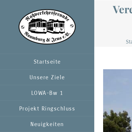
Zum
Vere
Inhalt
springen
St
Startseite
Zeige
Unsere Ziele
grösseres
LOWA-Bw 1
Bild
Projekt Ringschluss
Neuigkeiten