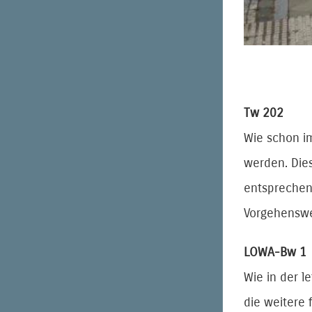
Tw 202
Wie schon i
werden. Die
entsprechend
Vorgehenswe
LOWA-Bw 1
Wie in der 
die weitere 