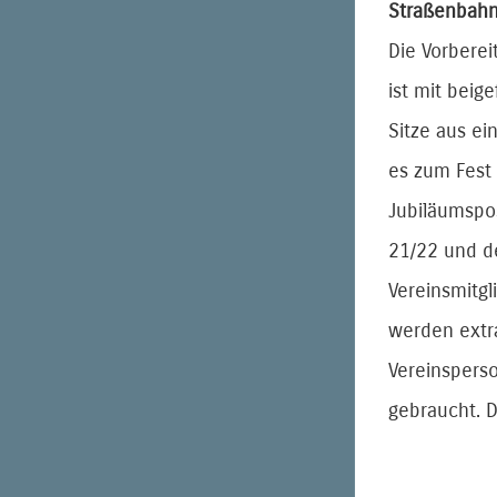
Straßenbah
Die Vorbere
ist mit beig
Sitze aus ei
es zum Fest
Jubiläumspos
21/22 und d
Vereinsmitgl
werden extr
Vereinsperso
gebraucht. 