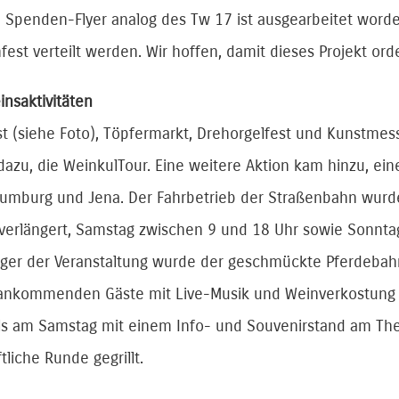
in Spenden-Flyer analog des Tw 17 ist ausgearbeitet wor
est verteilt werden. Wir hoffen, damit dieses Projekt or
insaktivitäten
t (siehe Foto), Töpfermarkt, Drehorgelfest und Kunstmes
dazu, die WeinkulTour. Eine weitere Aktion kam hinzu, e
umburg und Jena. Der Fahrbetrieb der Straßenbahn wurde
verlängert, Samstag zwischen 9 und 18 Uhr sowie Sonntag
äger der Veranstaltung wurde der geschmückte Pferdeba
ankommenden Gäste mit Live-Musik und Weinverkostung 
lls am Samstag mit einem Info- und Souvenirstand am Th
liche Runde gegrillt.