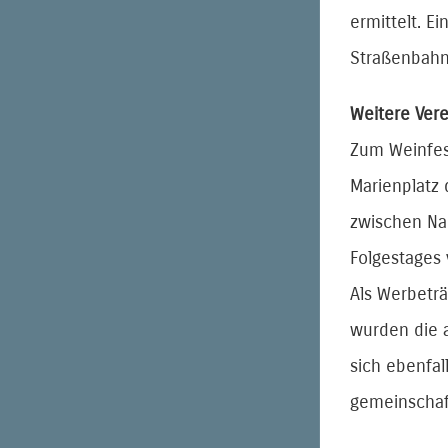
ermittelt. E
Straßenbahnf
Weitere Vere
Zum Weinfes
Marienplatz 
zwischen Na
Folgestages 
Als Werbetr
wurden die 
sich ebenfa
gemeinschaft