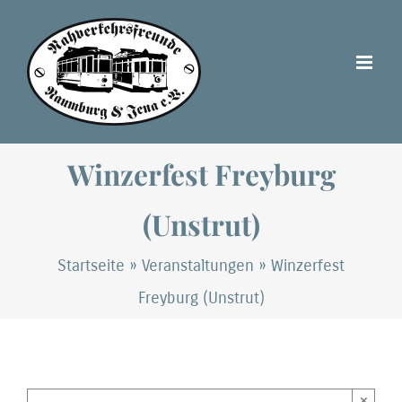
Zum
Inhalt
springen
Winzerfest Freyburg
(Unstrut)
Startseite
»
Veranstaltungen
»
Winzerfest
Freyburg (Unstrut)
×