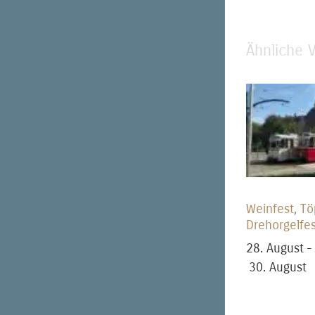
Ähnliche 
Weinfest, Tö
Drehorgelfes
28. August
-
30. August