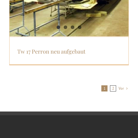
Tw 17 Perron neu aufgebaut
1
2
Vor