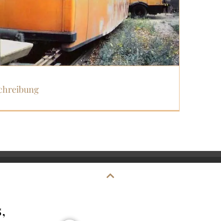
chreibung
,