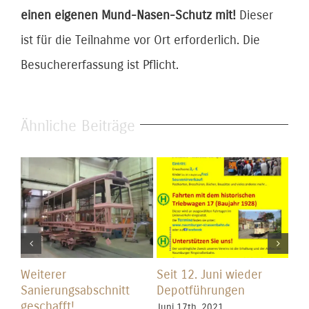
einen eigenen Mund-Nasen-Schutz mit!
Dieser
ist für die Teilnahme vor Ort erforderlich. Die
Besuchererfassung ist Pflicht.
Ähnliche Beiträge
Weiterer
Seit 12. Juni wieder
Ers
Sanierungsabschnitt
Depotführungen
San
geschafft!
ges
Juni 17th, 2021