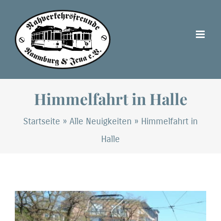
Zum
Inhalt
springen
Himmelfahrt in Halle
Startseite
»
Alle Neuigkeiten
»
Himmelfahrt in
Halle
Zeige
grösseres