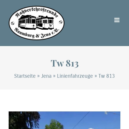
Zum
Inhalt
springen
Tw 813
Startseite
»
Jena
»
Linienfahrzeuge
»
Tw 813
Zeige
grösseres