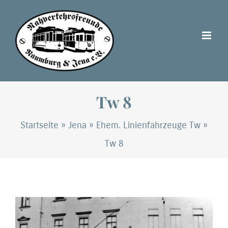
Zum
Inhalt
springen
Tw 8
Startseite
»
Jena
»
Ehem. Linienfahrzeuge Tw
»
Tw 8
Zeige
grösseres