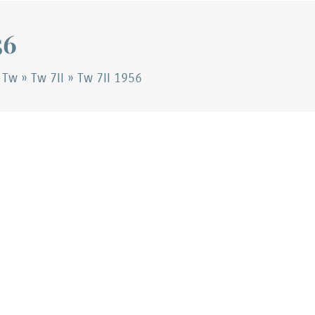
56
 Tw
»
Tw 7II
»
Tw 7II 1956