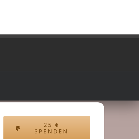
25
€
SPENDEN