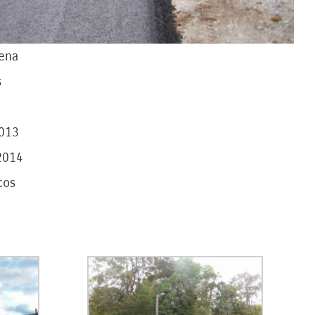
Jena
s
2013
2014
cos