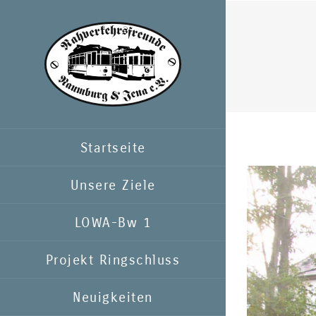
Zum
Inhalt
springen
Startseite
Zeige
Unsere Ziele
grösseres
LOWA-Bw 1
Bild
Projekt Ringschluss
Neuigkeiten