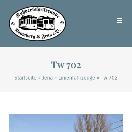
Zum
Inhalt
springen
Tw 702
Startseite
»
Jena
»
Linienfahrzeuge
»
Tw 702
Zeige
grösseres