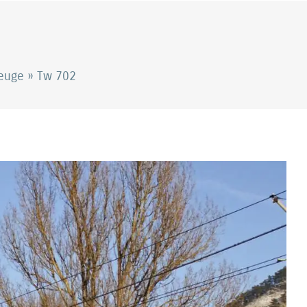
zeuge
»
Tw 702