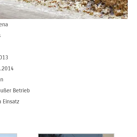
Jena
s
2013
1.2014
en
außer Betrieb
 Einsatz