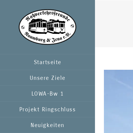
Zum
Inhalt
springen
Startseite
Zeige
Unsere Ziele
grösseres
LOWA-Bw 1
Bild
Projekt Ringschluss
Neuigkeiten