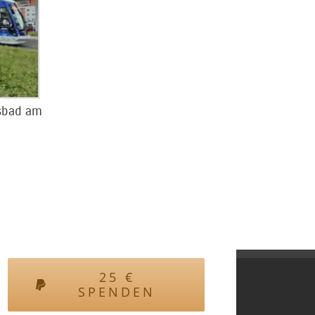
sbad am
25
€
SPENDEN