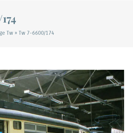
174
uge Tw
»
Tw 7-6600/174