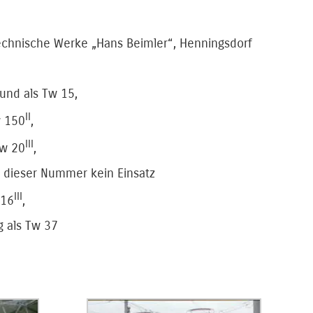
echnische Werke „Hans Beimler“, Henningsdorf
und als Tw 15,
II
w 150
,
III
Tw 20
,
 dieser Nummer kein Einsatz
III
116
,
 als Tw 37