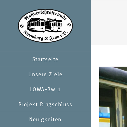
Zum
Inhalt
springen
Startseite
Zeige
Unsere Ziele
grösseres
LOWA-Bw 1
Bild
Projekt Ringschluss
Neuigkeiten