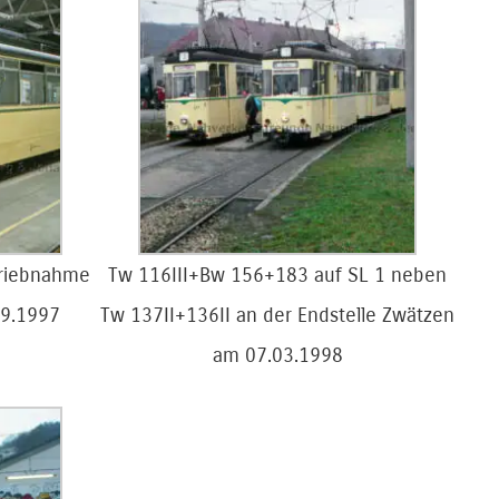
etriebnahme
Tw 116III+Bw 156+183 auf SL 1 neben
09.1997
Tw 137II+136II an der Endstelle Zwätzen
am 07.03.1998