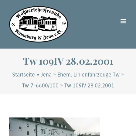
Zum
Inhalt
springen
Tw 109IV 28.02.2001
Startseite
»
Jena
»
Ehem. Linienfahrzeuge Tw
»
Tw 7-6600/100
»
Tw 109IV 28.02.2001