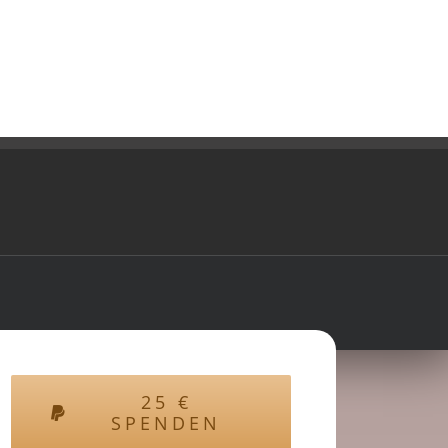
25
€
SPENDEN