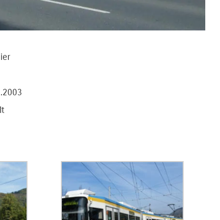
ier
2.2003
lt