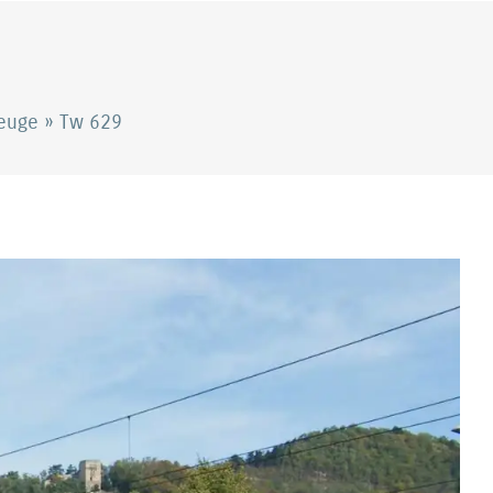
zeuge
»
Tw 629