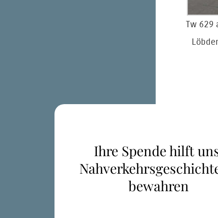
Tw 629 a
Löbder
Ihre Spende hilft uns
Nahverkehrsgeschicht
bewahren