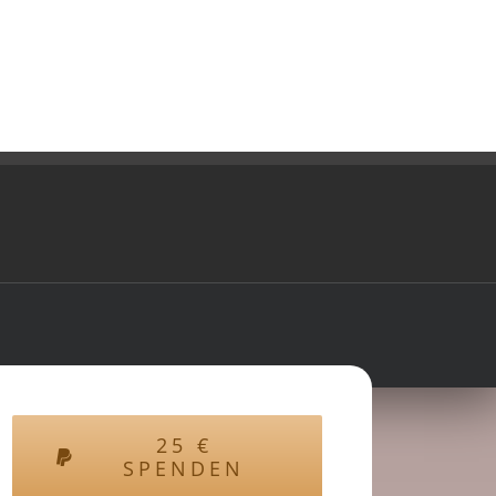
25
€
SPENDEN