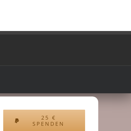
25
€
SPENDEN