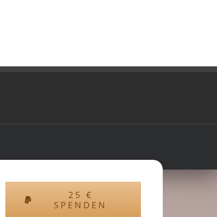
25
€
SPENDEN