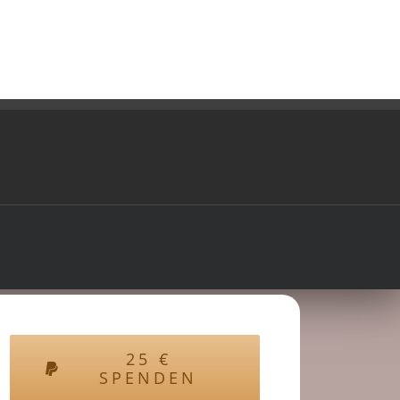
25
€
SPENDEN