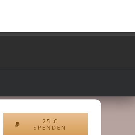
25
€
SPENDEN