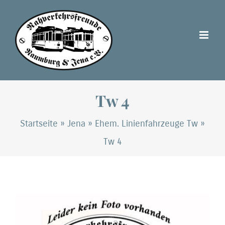
Zum
Inhalt
springen
Tw 4
Startseite
»
Jena
»
Ehem. Linienfahrzeuge Tw
»
Tw 4
Zeige
grösseres