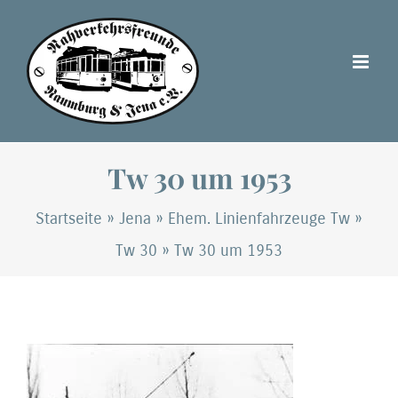
Zum
Inhalt
springen
Tw 30 um 1953
Startseite
»
Jena
»
Ehem. Linienfahrzeuge Tw
»
Tw 30
»
Tw 30 um 1953