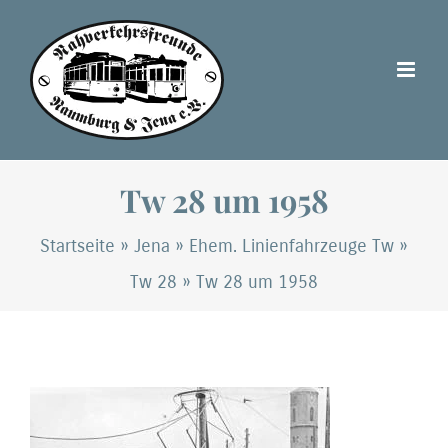
Zum
Inhalt
springen
Tw 28 um 1958
Startseite
»
Jena
»
Ehem. Linienfahrzeuge Tw
»
Tw 28
»
Tw 28 um 1958