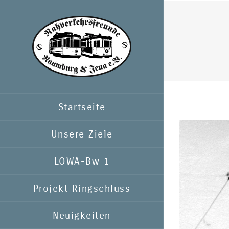
Zum
Inhalt
springen
Startseite
Zeige
Unsere Ziele
grösseres
LOWA-Bw 1
Bild
Projekt Ringschluss
Neuigkeiten