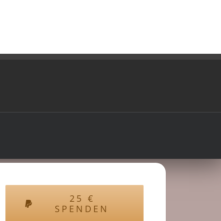
25
€
SPENDEN