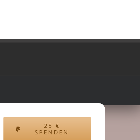
25
€
SPENDEN