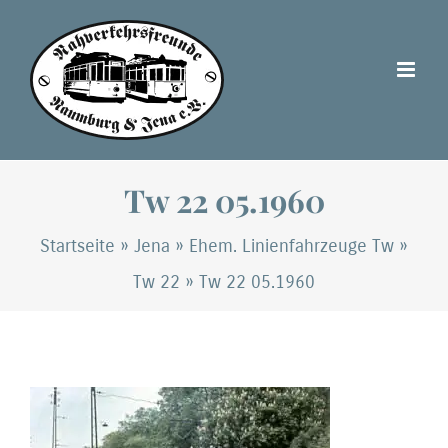
Zum
Inhalt
springen
Tw 22 05.1960
Startseite
»
Jena
»
Ehem. Linienfahrzeuge Tw
»
Tw 22
»
Tw 22 05.1960