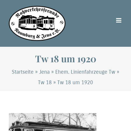
Zum
Inhalt
springen
Tw 18 um 1920
Startseite
»
Jena
»
Ehem. Linienfahrzeuge Tw
»
Tw 18
»
Tw 18 um 1920