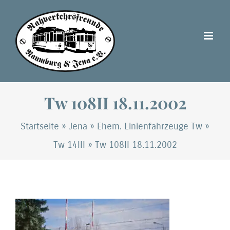
Zum
Inhalt
springen
Tw 108II 18.11.2002
Startseite
»
Jena
»
Ehem. Linienfahrzeuge Tw
»
Tw 14III
»
Tw 108II 18.11.2002