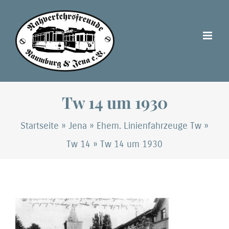
Zum
Inhalt
springen
Tw 14 um 1930
Startseite
»
Jena
»
Ehem. Linienfahrzeuge Tw
»
Tw 14
»
Tw 14 um 1930