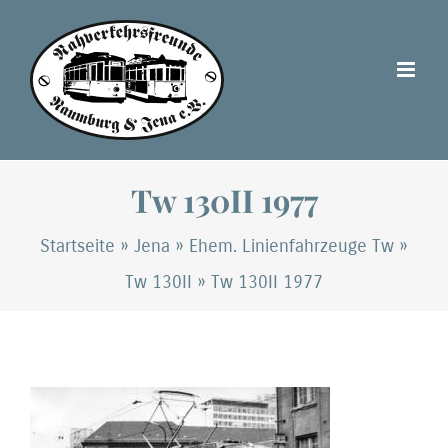
Zum
Inhalt
springen
Tw 130II 1977
Startseite
»
Jena
»
Ehem. Linienfahrzeuge Tw
»
Tw 130II
»
Tw 130II 1977