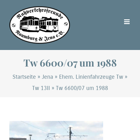
Zum
Inhalt
springen
Tw 6600/07 um 1988
Startseite
»
Jena
»
Ehem. Linienfahrzeuge Tw
»
Tw 13II
»
Tw 6600/07 um 1988