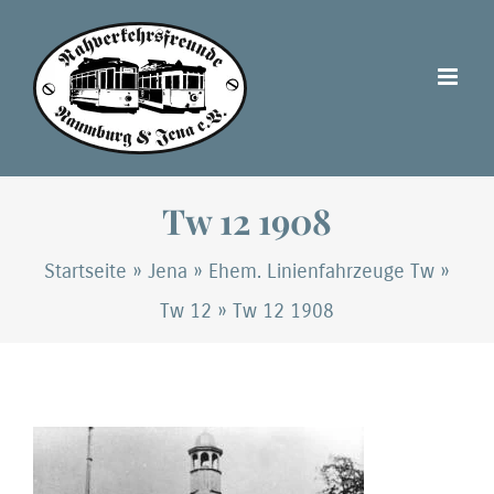
Zum
Inhalt
springen
Tw 12 1908
Startseite
»
Jena
»
Ehem. Linienfahrzeuge Tw
»
Tw 12
»
Tw 12 1908